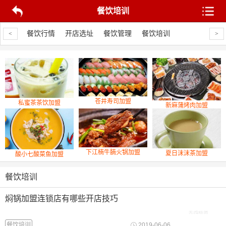
餐饮培训
品上线
餐饮行情
开店选址
餐饮管理
餐饮培训
新品上线
餐
<
>
苍井寿司加盟
私蜜茶茶饮加盟
新麻蒲烤肉加盟
下江楠牛腩火锅加盟
夏日沫沫茶加盟
酸小七酸菜鱼加盟
餐饮培训
焖锅加盟连锁店有哪些开店技巧
餐饮培训
2019-06-06