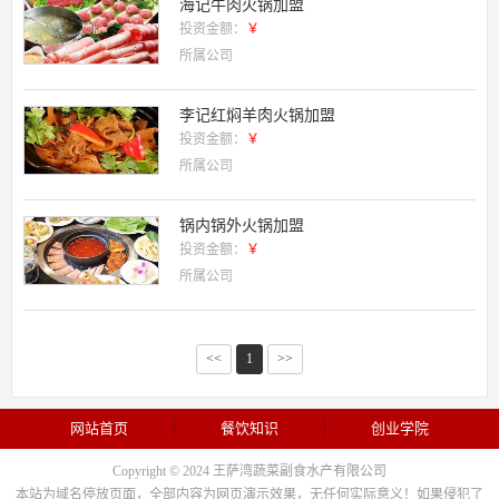
海记牛肉火锅加盟
投资金额：
￥
所属公司
李记红焖羊肉火锅加盟
投资金额：
￥
所属公司
锅内锅外火锅加盟
投资金额：
￥
所属公司
<<
1
>>
网站首页
餐饮知识
创业学院
Copyright © 2024 王萨湾蔬菜副食水产有限公司
本站为域名停放页面，全部内容为网页演示效果，无任何实际意义！如果侵犯了