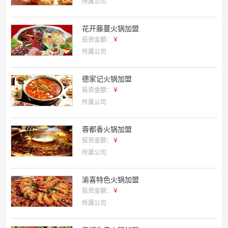
所属公司
花开藤蔓火锅加盟
投资金额：
￥
所属公司
德家记火锅加盟
投资金额：
￥
所属公司
蓉都香火锅加盟
投资金额：
￥
所属公司
渝喜特色火锅加盟
投资金额：
￥
所属公司