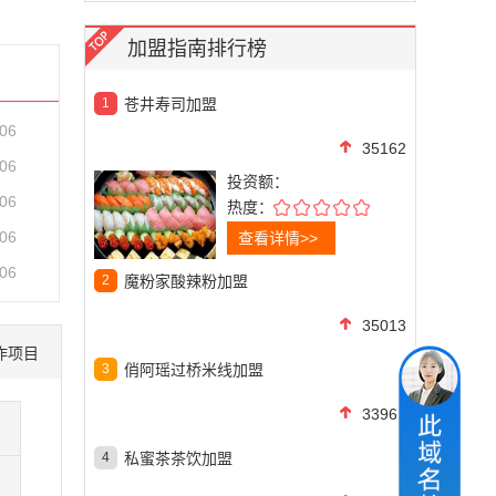
加盟指南排行榜
1
苍井寿司加盟
-06
35162
-06
投资额：
-06
热度：
-06
查看详情>>
-06
2
魔粉家酸辣粉加盟
35013
作项目
3
俏阿瑶过桥米线加盟
33967
4
私蜜茶茶饮加盟