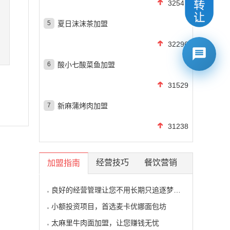
32545
5
夏日沫沫茶加盟
32296
6
酸小七酸菜鱼加盟
31529
7
新麻蒲烤肉加盟
31238
经营技巧
餐饮营销
加盟指南
良好的经营管理让您不用长期只追逐梦想的影子
小额投资项目，首选麦卡优娜面包坊
太麻里牛肉面加盟，让您赚钱无忧