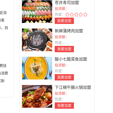
苍井寿司加盟
投资额：
足消
热度：
的客
我要加盟
布，到
新麻蒲烤肉加盟
投资额：
热度：
我要加盟
酸小七酸菜鱼加盟
投资额：
费技
热度：
场消费
我要加盟
饮新
下江楠牛腩火锅加盟
投资额：
热度：
我要加盟