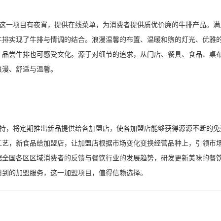
这一项目有夜宵，提供在线菜单，为消费者提供质优价廉的牛排产品。满
牛排实现了牛排与情调的结合。浪漫温馨的布置、温暖和煦的灯光、优雅
。品尝牛排也可感受文化。源于对细节的追求，从门店、餐具、食品、桌
浪漫、舒适与温馨。
持，将定期推出新品提供给各加盟店，使各加盟店能够获得源源不断的免
工艺，新食品给加盟店，让加盟店根据市场变化变换经营品种上，引领市
据全国各区区域消费者的反馈与餐饮行业的发展趋势，研发更新美味的餐
周到的加盟服务，这一加盟项目，值得信赖选择。