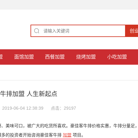
盟
面馆加盟
西餐加盟
烧烤加盟
小吃加盟
牛排加盟 人生新起点
019-06-04 12:38:39
点击：29197
康、美味可口，被广大的吃货所喜欢。豪佳客牛排价格实惠，牛排分量足
越多的投资者开始咨询豪佳客牛排
加盟
项目。