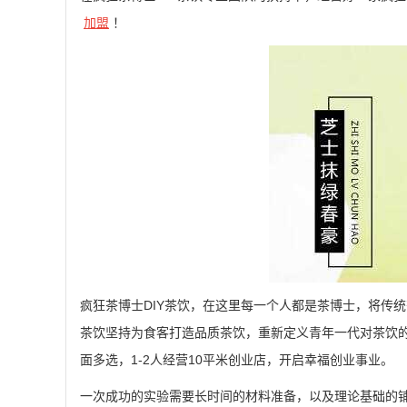
加盟
！
疯狂茶博士DIY茶饮，在这里每一个人都是茶博士，将传
茶饮坚持为食客打造品质茶饮，重新定义青年一代对茶饮的
面多选，1-2人经营10平米创业店，开启幸福创业事业。
一次成功的实验需要长时间的材料准备，以及理论基础的铺