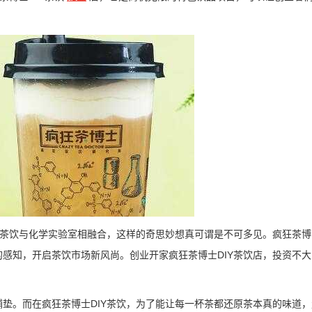
统茶饮与化学实验室相融合，这样的奇思妙想真可谓是不可多见。疯狂茶博士
感知，开启茶饮市场新风尚。创业开家疯狂茶博士DIY茶饮店，投资不大
垫。而在疯狂茶博士DIY茶饮，为了能让每一杯茶都还原茶本真的味道，