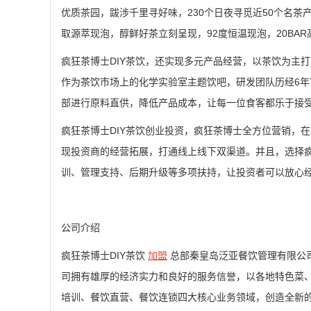
优质茶园，跋涉千里寻好味，230个日夜寻觅近50个名
取源萃现泡，醇鲜好茶立刻呈现，92度恒温现泡，20BA
疯狂茶博士DIY茶饮，还实现多元产品经营，以茶饮为主
作为茶饮市场上的化学实验室主题饮吧，研发团队历经6年
部进行原料直供，降低产品成本，让每一位食客都乐于接
疯狂茶博士DIY茶饮创业投资，疯狂茶博士全方位营销，
现投资商的经营拓展，打通线上线下双渠道。并且，选择疯
训、管理支持、后期升级等多项扶持，让投资者可以放心
公司介绍
疯狂茶博士DIY茶饮
加盟
总部秦皇岛泛亚餐饮管理有限公
司拥有雄厚的经济实力和良好的服务信誉，以各地特色菜
培训、餐饮直营、餐饮连锁四大核心业务领域，创造全新