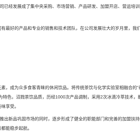
公司已经发展成了集中央采购、市场营销、产品研发、加盟开店、营运培训
们有最好的产品和专业的销售和技术团队，在公司发展壮大的岁月里，我
元素，成为众多食客青睐的休闲饮品。将传统茶饮与化学实验室相融合的“
为特色，沼戮茶饮品质，历经1000次产品调制，采用2次冰滴冷萃技术，
美味享受。
力推出新品巩固市场的同时，逐步形成了健全的职能部门和完善的加盟扶持
者都能稳步起航。