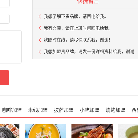
快捷留言
我想了解下贵品牌，请回电给我。
我有兴趣，请在上班时间回电给我。
我随时在线，请尽快联系我，谢谢！
我想加盟贵品牌，请发一份详细资料给我，谢谢
咖啡加盟
米线加盟
披萨加盟
小吃加盟
烧烤加盟
西