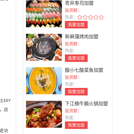
苍井寿司加盟
投资额：
热度：
我要加盟
新麻蒲烤肉加盟
投资额：
热度：
我要加盟
酸小七酸菜鱼加盟
投资额：
热度：
我要加盟
DIY
下江楠牛腩火锅加盟
，店
投资额：
热度：
我要加盟
走访