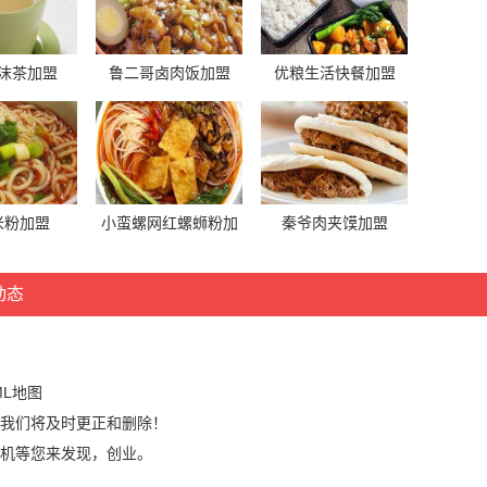
沫茶加盟
鲁二哥卤肉饭加盟
优粮生活快餐加盟
米粉加盟
小蛮螺网红螺蛳粉加
秦爷肉夹馍加盟
盟
动态
ML地图
我们将及时更正和删除！
机等您来发现，创业。