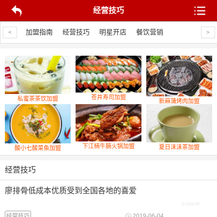
经营技巧
饮营销
加盟指南
经营技巧
明星开店
餐饮营销
加盟指南
经
<
>
苍井寿司加盟
私蜜茶茶饮加盟
新麻蒲烤肉加盟
下江楠牛腩火锅加盟
夏日沫沫茶加盟
酸小七酸菜鱼加盟
经营技巧
廖排骨低成本优质受到全国各地的喜爱
经营技巧
2019-06-04