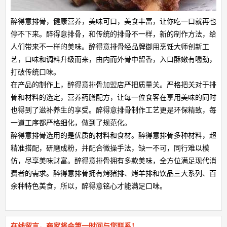
醉得意排骨，健康营养，美味可口，美食丰富，让你吃一口就再也
停不下来。醉得意排骨，和传统的排骨不一样，新的制作方法，给
人们带来不一样的美味。醉得意排骨经品牌御用烹饪大师创新工
艺，口味和调料升级而来，由内而外骨中留香，入口酥嫩有嚼劲，
打破传统口味。
在产品的制作上，醉得意排骨
加盟
店严把质量关。严格把关对于排
骨和材料的选定，营养药膳配方，让每一位食客在享用美味的同时
也得到了滋补养生的享受。醉得意排骨制作工艺更是环保精致，每
一道工序都严格细化，做到了规范化。
醉得意排骨选用的是优质的材料和食材。醉得意排骨多种材料，超
精准搭配，研磨成粉，并配合微操手法，缺一不可，同行难以模
仿，尽享美味财富。醉得意排骨拥有多款美味，全方位满足现代消
费者的需求。醉得意排骨拥有烤猪排、烤羊排和饮品三大系列、百
余种特色美食，所以，醉得意铭心才能满足口味。
在线留言，商家将会第一时间与您联系！