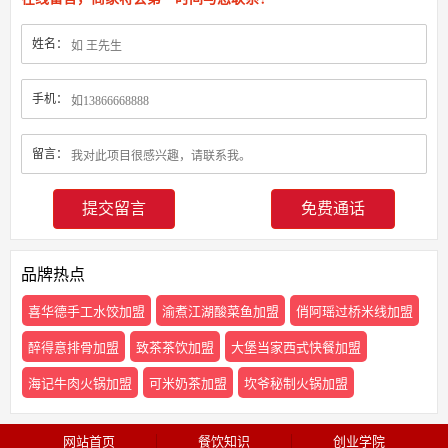
姓名：
手机：
留言：
免费通话
品牌热点
喜华德手工水饺加盟
渝煮江湖酸菜鱼加盟
俏阿瑶过桥米线加盟
醉得意排骨加盟
致茶茶饮加盟
大堡当家西式快餐加盟
海记牛肉火锅加盟
可米奶茶加盟
坎爷秘制火锅加盟
网站首页
餐饮知识
创业学院