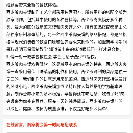
给顾客带来全新的餐饮体验。
西少爷肉夹馍制作工艺全部采用独家配方，所有用料的搭配全部为
独家制作，包括其中使用的各种酱料等。西少爷肉夹馍分多个种
类，最大的区分就是菜夹馍和肉夹馍之分，所有菜品搭配都是由总
部独家研制和垄断的，每一种西少爷肉夹馍的菜品搭配，都是严格
按照现代消费者的饮食口味和营养要求来制作的。
加盟
商学习期间
采取透明无保留制教学 知道做出来的味道跟我们一样才算合格，
师傅一对一教学包教包会 学会后给予西少爷授权。
西少爷肉夹馍浓香酥软，这是最基本的肉夹馍的特点，西少爷肉夹
馍一直采用最佳口味菜品的制作和使用，西少爷调制的菜品是独一
无二的，我们制作的饼就是用来配菜的。西少爷肉夹馍坚持做最好
的风味小吃，西少爷肉夹馍
加盟
坚持以揉入营养搭配学为基本理
念，制作营养小吃为基本标准，早餐你还在吃油条、吃包子吗?肉
夹馍来为你补充营养，填充一天的纯净能量，西少爷肉夹馍
加盟
以绿色、健康、滋补为质量承诺，不仅是好吃那么简单!
在线留言，商家将会第一时间与您联系！