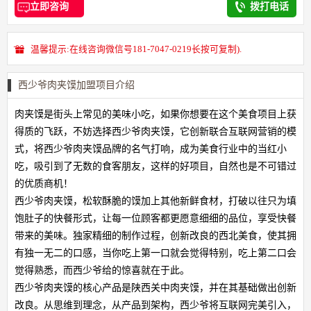
立即咨询
拨打电话
温馨提示:在线咨询微信号181-7047-0219长按可复制).
西少爷肉夹馍加盟项目介绍
肉夹馍是街头上常见的美味小吃，如果你想要在这个美食项目上获
得质的飞跃，不妨选择西少爷肉夹馍，它创新联合互联网营销的模
式，将西少爷肉夹馍品牌的名气打响，成为美食行业中的当红小
吃，吸引到了无数的食客朋友，这样的好项目，自然也是不可错过
的优质商机！
西少爷肉夹馍，松软酥脆的馍加上其他新鲜食材，打破以往只为填
饱肚子的快餐形式，让每一位顾客都更愿意细细的品位，享受快餐
带来的美味。独家精细的制作过程，创新改良的西北美食，使其拥
有独一无二的口感，当你吃上第一口就会觉得特别，吃上第二口会
觉得熟悉，而西少爷给的惊喜就在于此。
西少爷肉夹馍的核心产品是陕西关中肉夹馍，并在其基础做出创新
改良。从思维到理念，从产品到架构，西少爷将互联网完美引入，