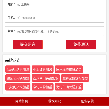
姓名：
手机：
留言：
免费通话
品牌热点
品意德烤鸭加盟
中卫披萨加盟
田水湾酸辣粉加盟
德家记火锅加盟
西少爷肉夹馍加盟
魔粉家酸辣粉加盟
飞鸿肉夹馍加盟
卓记米粉加盟
海记牛肉火锅加盟
网站首页
餐饮知识
创业学院