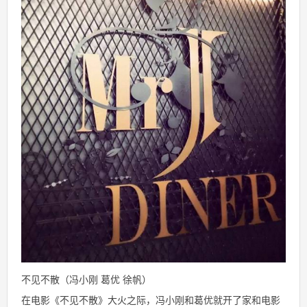
不见不散（冯小刚 葛优 徐帆）
在电影《不见不散》大火之际，冯小刚和葛优就开了家和电影