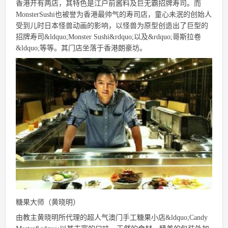
香港开有两店，其特色是江户前酱料及巨无霸招牌寿司。而
MonsterSushi也被誉为香港最帅气的寿司店，童心未泯的创始人
受到儿时日本怪兽动画的影响，以怪兽为原型创造出了巨型的
招牌寿司&ldquo;Monster Sushi&rdquo;以及&rdquo;哥斯拉卷
&ldquo;等等。其门店坐落于香港朗豪坊。
糖果大师（黄晓明）
由教主黄晓明所代理的超人气澳门手工糖果小店&ldquo;Candy