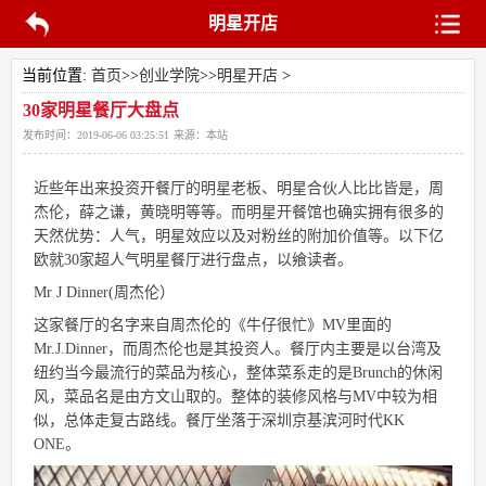
明星开店
当前位置:
首页
>>
创业学院
>>
明星开店
>
30家明星餐厅大盘点
发布时间：
2019-06-06 03:25:51
来源：
本站
近些年出来投资开餐厅的明星老板、明星合伙人比比皆是，周
杰伦，薛之谦，黄晓明等等。而明星开餐馆也确实拥有很多的
天然优势：人气，明星效应以及对粉丝的附加价值等。以下亿
欧就30家超人气明星餐厅进行盘点，以飨读者。
Mr J Dinner(周杰伦）
这家餐厅的名字来自周杰伦的《牛仔很忙》MV里面的
Mr.J.Dinner，而周杰伦也是其投资人。餐厅内主要是以台湾及
纽约当今最流行的菜品为核心，整体菜系走的是Brunch的休闲
风，菜品名是由方文山取的。整体的装修风格与MV中较为相
似，总体走复古路线。餐厅坐落于深圳京基滨河时代KK
ONE。