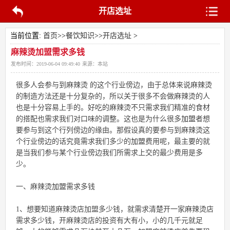
开店选址
当前位置:
首页
>>
餐饮知识
>>
开店选址
>
麻辣烫加盟需求多钱
发布时间：
2019-06-04 09:49:40
来源：
本站
很多人会参与到麻辣烫 的这个行业傍边，由于总体来说麻辣烫
的制造方法还是十分复杂的，所以关于很多不会做麻辣烫的人
也是十分容易上手的。好吃的麻辣烫不只需求我们精准的食材
的搭配也需求我们对口味的调整。这也是为什么很多
加盟
者想
要参与到这个行列傍边的缘由。那假设真的要参与到麻辣烫这
个行业傍边的话究竟需求我们多少的
加盟
费用呢，最主要的就
是当我们参与某个行业傍边我们所需求上交的最少费用是多
少。
一、麻辣烫
加盟
需求多钱
1、想要知道麻辣烫店加盟多少钱，就需求清楚开一家麻辣烫店
需求多少钱，开麻辣烫店的投资有大有小，小的几千元就足