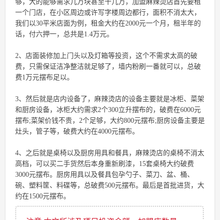
够，大的能够需求几万块甚至十几万，加盟麻辣烫店首先要租
一个门店，在小区周边或许写字楼周边都行，面积不消太大，
我们以30平米店面为例，租金大约在2000元一个月，租半年的
话，付六押一，总共是1.4万元。
2、店面装修加上门头以及灯箱等投资，这个不需求太高的破
费，只需保证洁净整洁就足够了，墙内粉刷一番就可以，总破
费1万元摆布足以。
3、然后就是店内设备了，麻辣烫店的设备主要就是冰柜、菜架
和厨房设备，冰柜大约需求2个300立升摆布的，破费在6000元
摆布;菜架价钱不贵，2个足够，大约800元摆布;厨房设备主要是
灶头，管子等，破费大约在4000元摆布。
4、之后就是桌椅以及厨房用具和餐具，麻辣烫店的桌椅不消太
高档，可以买二手货然后本身重新刷漆，15套桌椅大约破费
3000元摆布。厨房用具以及餐具包孕勺子、菜刀、盆、桶、
碗、塑料筐、料碟等，总破费500元摆布。最后是首批进货，大
约在1500元摆布。