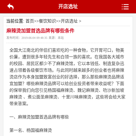
开店选址
当前位置:
首页
>>
餐饮知识
>>
开店选址
>
麻辣烫加盟首选品牌有哪些条件
发布时间：
2019-06-04 09:48:35
来源：
本站
全国大江南北的伴侣们喜欢吃的一种食物，它开胃可口，物美
价廉，遭到很多年轻先生和白领一族的喜欢。在我国各大城市
的校园、居民区都少不了麻辣烫馆，它以本钱低、制造复杂迅
速占领着各级餐饮市场。与此同时越来越多的创业者也将麻辣
烫店作为本身
加盟
致富创业的好选择，那么那些麻辣烫品牌适
宜
加盟
？哪些麻辣烫品牌可以给创业投资者带来收益呢？下面
的保举我们向您引见杨国福麻辣烫、魏记麻辣烫、叻沙新加坡
麻辣烫 、煮公面圣麻辣烫、十里川味麻辣烫，这些将会给大家
带来答案。
一、麻辣烫
加盟
首选品牌有哪些
第一名、杨国福麻辣烫