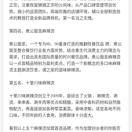
正宗，注重恢复狮城正宗叻沙风味，从产品口碑营建项目优
势。弱小的运营团队，高端优雅的店铺环境，辅以全部制造技
术的教授打造全新品牌商机，第一名当之无愧。
第四名、煮公面圣麻辣烫
煮公面圣，一个专为80、90量身打造的推翻性餐饮品 牌，煮公
面圣整合餐饮行业各方面优势，结合重生代消费主力的理念与
需求，打造出具有国际质量的时兴餐饮品牌。煮公面圣麻辣烫
以一点皆精品特别为盈利卖点，打造一个新概念的多口味麻辣
烫主题涮烫饮食，谓之家的滋味麻辣烫。
第五名、十里川味麻辣烫
十里川味麻辣烫创立于2009年，是综合了火锅 、麻辣烫、涮
烫、串串香、涮羊肉等优点和精髓，采用中香料药材和自然植
物配方，再直接放如各种荤菜素菜。香味浓郁，适宜各地不同
口味，不同年龄的人食用，消费群体十分庞大。
看到以上五个麻辣烫加盟首选品牌，作为加盟创业者的你能否