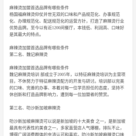
麻辣烫加盟首选品牌有哪些条件
杨国福麻辣烫仰仗并世无双的口味和产品规范化、办事规范
化、办理规范化、配送规范化的运营方针，打造了麻辣烫行业
优势品牌。至今以有近1200间餐厅，本钱低、利润高、口味好
是其最大的特点。
麻辣烫加盟首选品牌有哪些条件
第二名、魏记麻辣烫
麻辣烫加盟首选品牌有哪些条件
魏记麻辣烫培训 部成立于2005年，以特征麻辣烫培训为主营项
目，不休努力于特征麻辣烫配方的开发与研讨。培训部以完美
的口味、完善的办事、本着对每一位学员担任的态度，坚持不
休创新和打造品牌影响力，遭到每一位加盟者的赞赏。
第三名、叻沙新加坡麻辣烫
叻沙新加坡麻辣烫可以说是新加坡的十大美食 之一，是新加坡
最具有代表性的美食之一，多家直营店人气爆棚，排队不止，
博得广阔消费群体的充沛认可和喜欢。叻沙新加坡麻辣烫口味