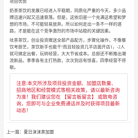
项目优势
奶茶茶饮的发展已经进入平稳期，同质化严重的今天，多少品
牌迅速兴起又迅速衰落。但是，这依旧是一个充满这希望和梦
想的市场，不可能轻易放弃。所以如何走出一条不一样的道
路，才是能在这个竞争激烈的市场中站稳的关键因素。
呔茶茶饮，创业投资赠送全部产品配方，步骤化操作，不像餐
饮考厨艺，茶饮新手也能干!而且轻投资几平店面开店1，-2人
就可搞定出餐，玩转经营，大大节省成本。总部还不断推出潮
流新品，季季各有主打热款，次次到店有惊喜，四季经营不停
歇。
注意:本文所涉及项目投资金额、加盟店数量、
招商地区和经营模式等相关政策，请以最新咨询
为准！我们建议您在 【留言板留言】 或致电咨
询，您即可与企业免费通话并及时获得项目最新
动态！
上一篇：
夏日沫沫茶加盟