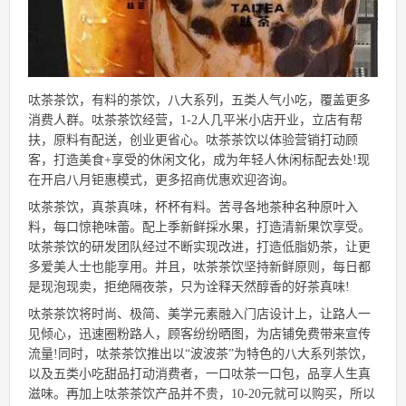
呔茶茶饮，有料的茶饮，八大系列，五类人气小吃，覆盖更多
消费人群。呔茶茶饮经营，1-2人几平米小店开业，立店有帮
扶，原料有配送，创业更省心。呔茶茶饮以体验营销打动顾
客，打造美食+享受的休闲文化，成为年轻人休闲标配去处!现
在开启八月钜惠模式，更多招商优惠欢迎咨询。
呔茶茶饮，真茶真味，杯杯有料。苦寻各地茶种名种原叶入
料，每口惊艳味蕾。配上季新鲜採水果，打造清新果饮享受。
呔茶茶饮的研发团队经过不断实现改进，打造低脂奶茶，让更
多爱美人士也能享用。并且，呔茶茶饮坚持新鲜原则，每日都
是现泡现卖，拒绝隔夜茶，只为诠释天然醇香的好茶真味!
呔茶茶饮将时尚、极简、美学元素融入门店设计上，让路人一
见倾心，迅速圈粉路人，顾客纷纷晒图，为店铺免费带来宣传
流量!同时，呔茶茶饮推出以“波波茶”为特色的八大系列茶饮，
以及五类小吃甜品打动消费者，一口呔茶一口包，品享人生真
滋味。再加上呔茶茶饮产品并不贵，10-20元就可以购买，所以