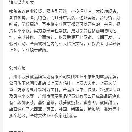
消费潜力更大。
呔茶茶饮创业投资，双店型可选，小投标准店，大投旗舰店，
各有优势，各具特色。而且开店灵活，选址容易，步行街，好
吃街，学校周边，写字楼商业区等都是可以开店的。并且，投
资呔茶茶饮，实力总部全程帮扶，更可享受包括前期协助选
址、定制装修、全面培训，以及后期开业促销、长期开发、节
假日活动、全面物料在内的七大精细扶持，让投资者可以轻装
上阵，创业稳步起航。
公司介绍
广州市菠萝蜜品牌策划有限公司集团2016年推出的重点品牌，
公司旗下休闲食品店以上豪大鸡排、上豪大肉串、上豪大鱿
鱼、奶茶等果汁饮料为主打，产品涵盖中西快餐、冷热饮品以
及风味小吃等。广州市菠萝蜜品牌策划有限公司成熟品牌连锁
有：薡御贡茶，薡御皇茶，菠萝蜜奶茶，蜜咖啡，蜜圆甜品，
店面遍布马来西亚，英国，韩国，新西兰，新加坡，香港等十
多个地区，全球共达1500多家连锁店。