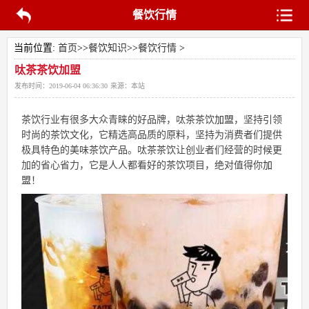
餐饮行情
当前位置:
首页
>>
餐饮知识
>>
餐饮行情
>
呔茶茶饮加盟
发布时间：
2019-06-04 06:36:30
来源：
本站
茶饮行业有很多大众青睐的好品牌，呔茶茶饮
加盟
，坚持引领
时尚的茶饮文化，它精选高品质的原料，坚持为消费者们提供
极具特色的美味茶饮产品。呔茶茶饮让创业者们经营的时候更
加的省心省力，它是人人都看好的茶饮项目，绝对值得你
加
盟
！