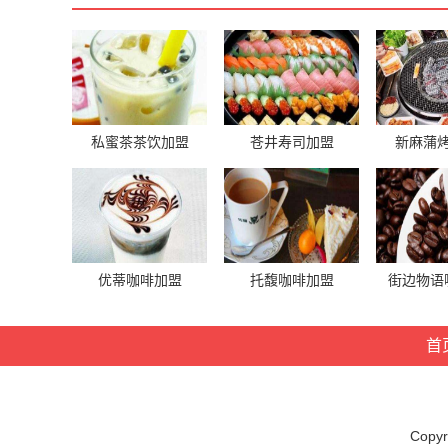
私蜜茶茶饮加盟
苍井寿司加盟
新麻蒲
优蒂咖啡加盟
托馥咖啡加盟
街边物语
首
Cop