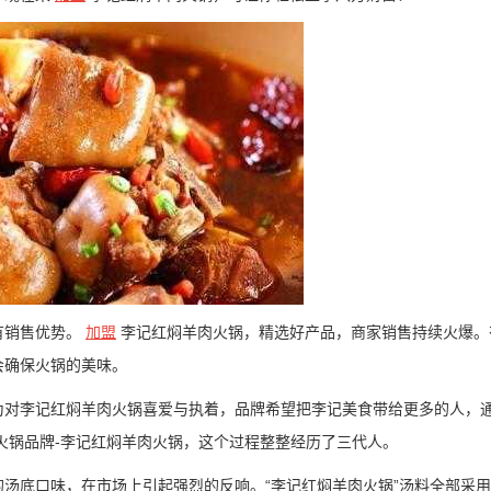
有销售优势。
加盟
李记红焖羊肉火锅，精选好产品，商家销售持续火爆。
会确保火锅的美味。
为对李记红焖羊肉火锅喜爱与执着，品牌希望把李记美食带给更多的人，
肉火锅品牌-李记红焖羊肉火锅，这个过程整整经历了三代人。
汤底口味，在市场上引起强烈的反响。“李记红焖羊肉火锅”汤料全部采