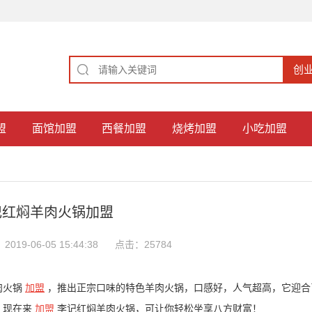
盟
面馆加盟
西餐加盟
烧烤加盟
小吃加盟
记红焖羊肉火锅加盟
019-06-05 15:44:38
点击：25784
肉火锅
加盟
，推出正宗口味的特色羊肉火锅，口感好，人气超高，它迎合
，现在来
加盟
李记红焖羊肉火锅，可让你轻松坐享八方财富！