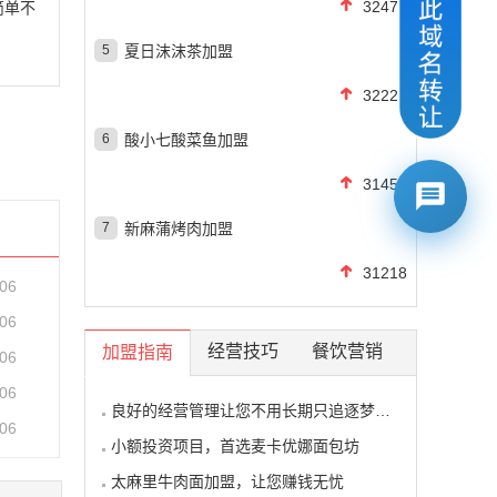
32471
简单不
5
夏日沫沫茶加盟
32228
6
酸小七酸菜鱼加盟
31456
7
新麻蒲烤肉加盟
31218
-06
-06
经营技巧
餐饮营销
加盟指南
-06
-06
良好的经营管理让您不用长期只追逐梦想的影子
-06
小额投资项目，首选麦卡优娜面包坊
太麻里牛肉面加盟，让您赚钱无忧