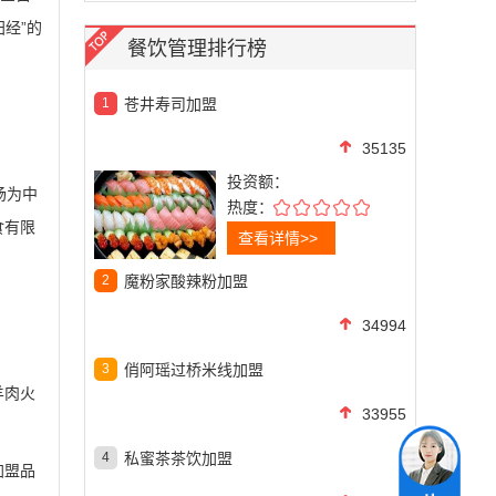
经”的
餐饮管理排行榜
1
苍井寿司加盟
35135
投资额：
场为中
热度：
食有限
查看详情>>
2
魔粉家酸辣粉加盟
34994
3
俏阿瑶过桥米线加盟
羊肉火
33955
4
私蜜茶茶饮加盟
加盟品