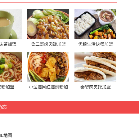
沫茶加盟
鲁二哥卤肉饭加盟
优粮生活快餐加盟
米粉加盟
小蛮螺网红螺蛳粉加
秦爷肉夹馍加盟
盟
动态
ML地图