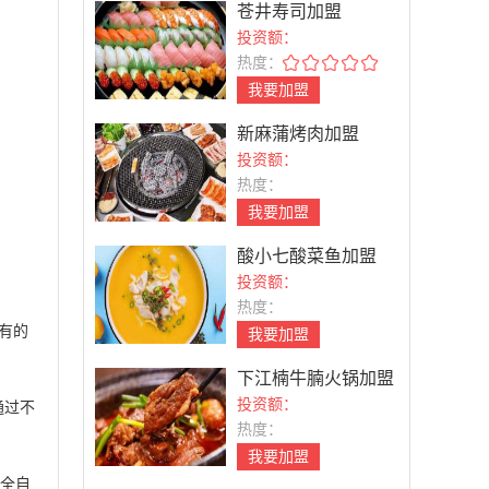
苍井寿司加盟
投资额：
热度：
我要加盟
新麻蒲烤肉加盟
投资额：
热度：
我要加盟
酸小七酸菜鱼加盟
投资额：
热度：
有的
我要加盟
下江楠牛腩火锅加盟
投资额：
通过不
热度：
我要加盟
用全自