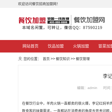
欢迎访问餐饮招商加盟网！
网站首页
饮品加盟
火锅加盟
冒菜加
>>
>>
您的位置：
首页
餐饮知识
餐饮管理
李
编辑：admin
时间：2
在餐饮行业中，羊肉火锅一直都卖的很火爆，李记红焖羊
数食客的味蕾需求，一直都站在消费者的角度去思考问题