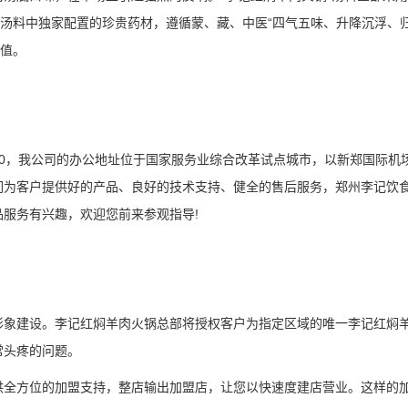
。汤料中独家配置的珍贵药材，遵循蒙、藏、中医“四气五味、升降沉浮、归
价值。
0，我公司的办公地址位于国家服务业综合改革试点城市，以新郑国际机
们为客户提供好的产品、良好的技术支持、健全的售后服务，郑州李记饮
服务有兴趣，欢迎您前来参观指导!
形象建设。李记红焖羊肉火锅总部将授权客户为指定区域的唯一李记红焖
常头疼的问题。
供全方位的加盟支持，整店输出加盟店，让您以快速度建店营业。这样的