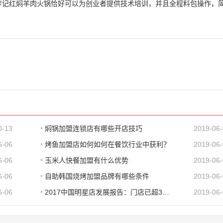
李记红焖羊肉火锅恰好可以为创业者提供技术培训，并且全程料包操作，
0-13
焖锅加盟连锁店有哪些开店技巧
2019-06
6-06
烤鱼加盟店如何如何在餐饮行业中获利？
2019-06
6-06
玉米人快餐加盟有什么优势
2019-06
6-06
自助韩国烧烤加盟品牌有哪些条件
2019-06
6-06
2017中国明星店发展报告：门店已超300家 首选餐饮
2019-06