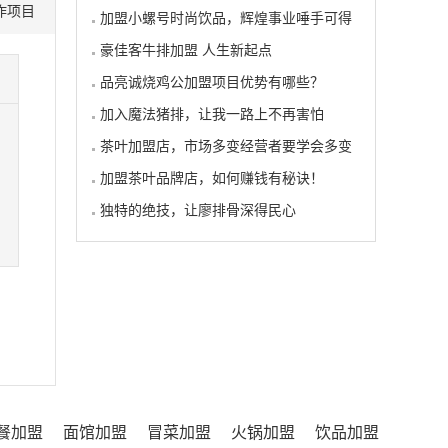
作项目
加盟小螺号时尚饮品，辉煌事业唾手可得
豪佳客牛排加盟 人生新起点
品亮诚烧鸡公加盟项目优势有哪些？
加入魔法猪排，让我一路上不再害怕
茶叶加盟店，市场多变经营者要学会多变
加盟茶叶品牌店，如何赚钱有秘诀！
独特的绝技，让廖排骨深得民心
餐加盟
面馆加盟
冒菜加盟
火锅加盟
饮品加盟