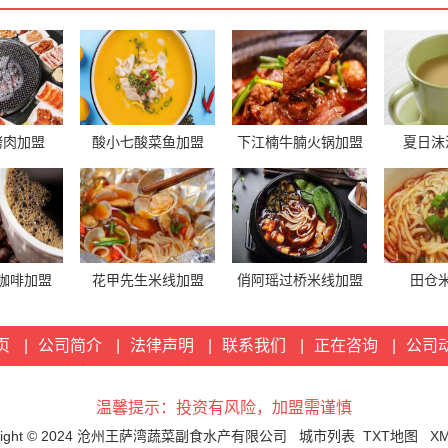
烤肉加盟
酸小七酸菜鱼加盟
下江楠牛腩火锅加盟
夏日沫
咖啡加盟
花甲先生米线加盟
俏阿瑶过桥米线加盟
田仓
页
|
公司简介
|
法律声明
|
联系我们
|
正在咨询
|
公司
温馨提示：投资有风险，加盟需谨慎
yright © 2024 沧州王萨湾蔬菜副食水产有限公司
城市列表
TXT地图
X